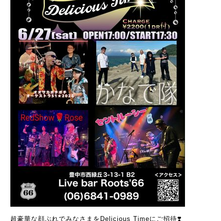
超豪華な顔ぶれでみなさまをDelicious Timeにご招待❣️