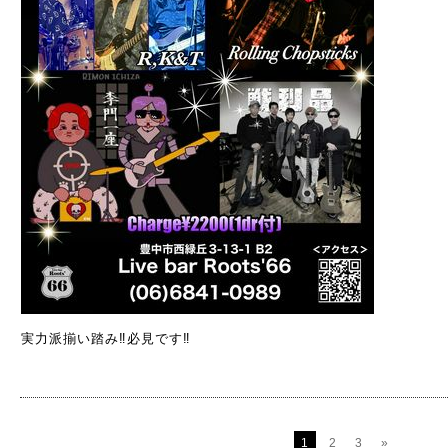
実力派揃い踏み‼️必見です‼️
1
2
3
»