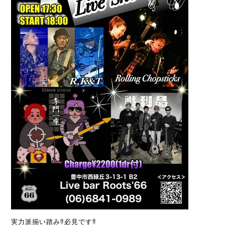
実力派揃い踏み‼️必見です‼️