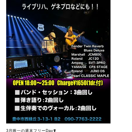
3月唯一の週末フリーDay❣️