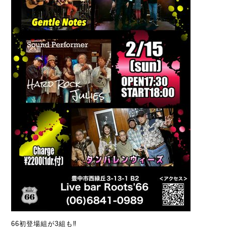
66初登場組が3組も‼️