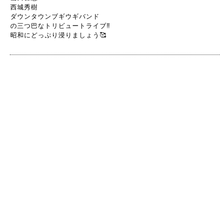
西城秀樹
ダウンタウンブギウギバンド
の三つ巴なトリビュートライブ‼️
昭和にどっぷり浸りましょう🥰