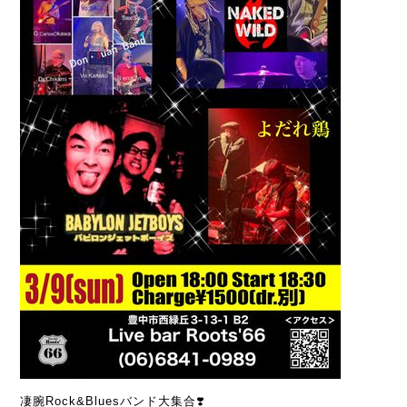
凄腕Rock&Bluesバンド大集合❣️