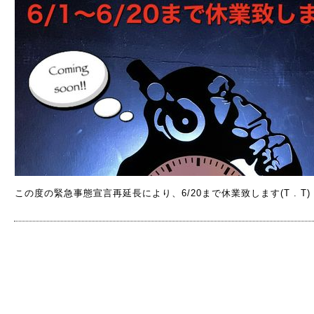
この度の緊急事態宣言再延長により、6/20まで休業致します(T . T)