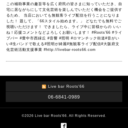
この補助事業の趣旨等を広く府民の皆さまに知っていただき、自
宅に居ながらにして文化芸術を楽しんでいただく機会をご提供す
るため、 当店においても無観客ライブ配信を行うことになりま
した！ 題して、「66スタイル始めます。」 どなたでも無料でご
視聴いただけます！ できましたら、ライブ中に皆様からの いい
ね！応援コメントなどよろしくお願いします！ #Roots'66 #ライ
ブバー #豊中市西緑丘 #音響 #照明 #ロマンチック街道#音がい
い#生バンドで歌える#照明が綺麗#無観客ライブ配信#大阪府文
化芸術活動支援事業 #http://livebar-roots66.com
Live bar Roots'66
06-6841-0989
©2026
Live bar Roots'66
. All Rights Reserved.