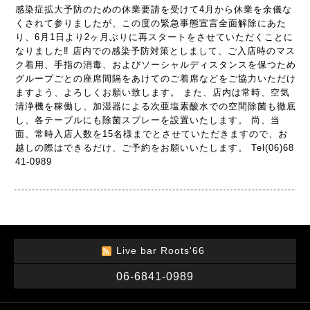
感染症拡大予防のための休業要請を受けて4月から休業を余儀な
くされて参りましたが、この度の緊急事態宣言全面解除にあた
り、6月1日より2ヶ月ぶりに再スタートをさせていただくことに
なりました‼️ 店内での感染予防対策としまして、ご入店時のマス
ク着用、手指の消毒、およびソーシャルディスタンスを保つため
グループごとの座席間隔をあけてのご着席などをご協力いただけ
ますよう、よろしくお願い致します。 また、店内は常時、空気
清浄機を稼働し、加湿器による次亜塩素酸水での空間除菌も徹底
し、各テーブルにも除菌スプレーを設置いたします。 尚、当
面、常時入店人数を15名様までとさせていただきますので、お
越しの際はできるだけ、ご予約をお願いいたします。 Tel(06)68
41-0989
Live bar Roots'66
06-6841-0989